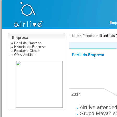
Emp
Home
>
Empresa
>
Historial da
Empresa
Perfil da Empresa
Historial da Empresa
Escritório Global
Perfil da Empresa
QA & Ambiente
2014
AirLive attende
Grupo Meyah sho