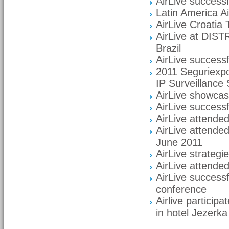
AirLive success
Latin America A
AirLive Croatia 
AirLive at DIST
Brazil
AirLive success
2011 Seguriexpo 
IP Surveillance 
AirLive showcas
AirLive success
AirLive attende
AirLive attend
June 2011
AirLive strategi
AirLive attende
AirLive successf
conference
Airlive partici
in hotel Jezerka