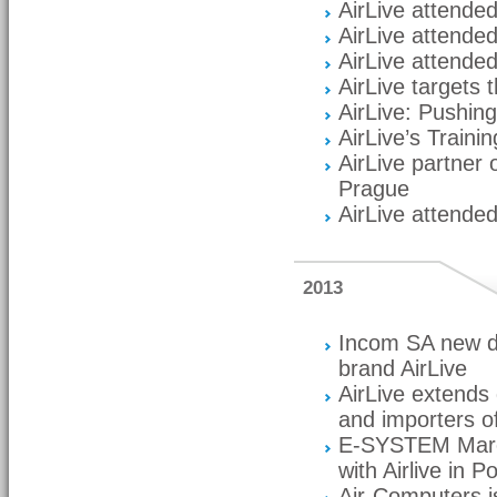
AirLive attende
AirLive attende
AirLive attende
AirLive targets
AirLive: Pushing
AirLive’s Traini
AirLive partner
Prague
AirLive attende
2013
Incom SA new di
brand AirLive
AirLive extends d
and importers o
E-SYSTEM Marcin
with Airlive in P
Air-Computers is