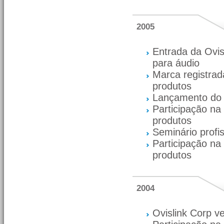
2005
Entrada da Ovis
para áudio
Marca registrada
produtos
Lançamento do 
Participação na
produtos
Seminário profi
Participação na
produtos
2004
Ovislink Corp 